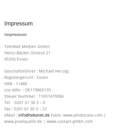
Impressum
Impressum
TeKoNet Medien GmbH
Heinz-Bäcker-Strasse 21
45356 Essen
Geschäftsführer : Michael Herzog
Registergericht : Essen
HRB : 11486
Ust-IdNr. : DE173865135
Steuer Nummer : 11057470086
Tel. : 0201 61 30 3 – 0
Fax : 0201 61 30 3 – 22
eMail :
info@tekonet.de
Fotos: www.photocase.com |
www.pixelquelle.de | www.contact-gmbh.com